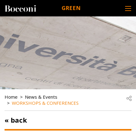
Skip to main content
GREEN
DESK NAVIGATION
BREADCRUMB
Open
Home
News & Events
WORKSHOPS & CONFERENCES
« back