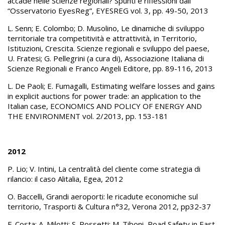
accade nelle Scienze regionali? Spunti e riflessioni dall’
“Osservatorio EyesReg”, EYESREG vol. 3, pp. 49-50, 2013
L. Senn; E. Colombo; D. Musolino, Le dinamiche di sviluppo
territoriale tra competitività e attrattività, in Territorio,
Istituzioni, Crescita. Scienze regionali e sviluppo del paese,
U. Fratesi; G. Pellegrini (a cura di), Associazione Italiana di
Scienze Regionali e Franco Angeli Editore, pp. 89-116, 2013
L. De Paoli; E. Fumagalli, Estimating welfare losses and gains
in explicit auctions for power trade: an application to the
Italian case, ECONOMICS AND POLICY OF ENERGY AND
THE ENVIRONMENT vol. 2/2013, pp. 153-181
2012
P. Lio; V. Intini, La centralità del cliente come strategia di
rilancio: il caso Alitalia, Egea, 2012
O. Baccelli, Grandi aeroporti: le ricadute economiche sul
territorio, Trasporti & Cultura n°32, Verona 2012, pp32-37
F. Costa; A. Milotti; S. Rossetti; M. Tiboni, Road Safety in East