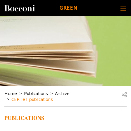
Skip to main content
GREEN
DESK NAVIGATION
BREADCRUMB
Open
Home
Publications
Archive
CERTeT publications
PUBLICATIONS