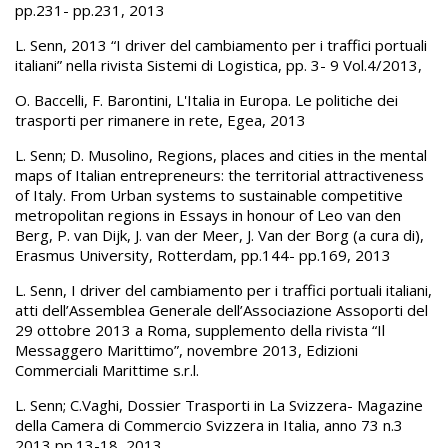
pp.231- pp.231, 2013
L. Senn, 2013 “I driver del cambiamento per i traffici portuali
italiani” nella rivista Sistemi di Logistica, pp. 3- 9 Vol.4/2013,
O. Baccelli, F. Barontini, L'Italia in Europa. Le politiche dei
trasporti per rimanere in rete, Egea, 2013
L. Senn; D. Musolino, Regions, places and cities in the mental
maps of Italian entrepreneurs: the territorial attractiveness
of Italy. From Urban systems to sustainable competitive
metropolitan regions in Essays in honour of Leo van den
Berg, P. van Dijk, J. van der Meer, J. Van der Borg (a cura di),
Erasmus University, Rotterdam, pp.144- pp.169, 2013
L. Senn, I driver del cambiamento per i traffici portuali italiani,
atti dell’Assemblea Generale dell’Associazione Assoporti del
29 ottobre 2013 a Roma, supplemento della rivista “Il
Messaggero Marittimo”, novembre 2013, Edizioni
Commerciali Marittime s.r.l.
L. Senn; C.Vaghi, Dossier Trasporti in La Svizzera- Magazine
della Camera di Commercio Svizzera in Italia, anno 73 n.3
2013 pp.13-18, 2013