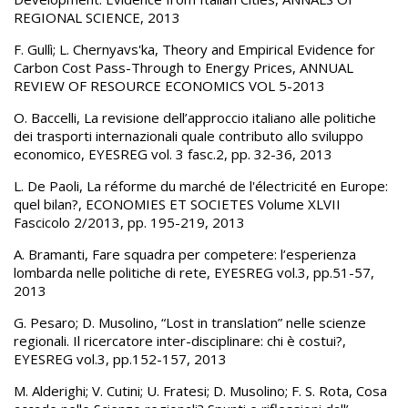
REGIONAL SCIENCE, 2013
F. Gullì; L. Chernyavs'ka, Theory and Empirical Evidence for
Carbon Cost Pass-Through to Energy Prices, ANNUAL
REVIEW OF RESOURCE ECONOMICS VOL 5-2013
O. Baccelli, La revisione dell’approccio italiano alle politiche
dei trasporti internazionali quale contributo allo sviluppo
economico, EYESREG vol. 3 fasc.2, pp. 32-36, 2013
L. De Paoli, La réforme du marché de l'électricité en Europe:
quel bilan?, ECONOMIES ET SOCIETES Volume XLVII
Fascicolo 2/2013, pp. 195-219, 2013
A. Bramanti, Fare squadra per competere: l’esperienza
lombarda nelle politiche di rete, EYESREG vol.3, pp.51-57,
2013
G. Pesaro; D. Musolino, “Lost in translation” nelle scienze
regionali. Il ricercatore inter-disciplinare: chi è costui?,
EYESREG vol.3, pp.152-157, 2013
M. Alderighi; V. Cutini; U. Fratesi; D. Musolino; F. S. Rota, Cosa