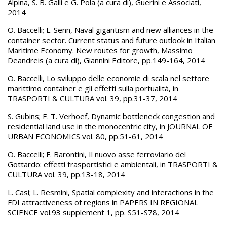
Alpina, S. B. Galli e G. Pola (a cura di), Guerini e Associati,
2014
O. Baccelli; L. Senn, Naval gigantism and new alliances in the
container sector. Current status and future outlook in Italian
Maritime Economy. New routes for growth, Massimo
Deandreis (a cura di), Giannini Editore, pp.149-164, 2014
O. Baccelli, Lo sviluppo delle economie di scala nel settore
marittimo container e gli effetti sulla portualità, in
TRASPORTI & CULTURA vol. 39, pp.31-37, 2014
S. Gubins; E. T. Verhoef, Dynamic bottleneck congestion and
residential land use in the monocentric city, in JOURNAL OF
URBAN ECONOMICS vol. 80, pp.51-61, 2014
O. Baccelli; F. Barontini, Il nuovo asse ferroviario del
Gottardo: effetti trasportistici e ambientali, in TRASPORTI &
CULTURA vol. 39, pp.13-18, 2014
L. Casi; L. Resmini, Spatial complexity and interactions in the
FDI attractiveness of regions in PAPERS IN REGIONAL
SCIENCE vol.93 supplement 1, pp. S51-S78, 2014