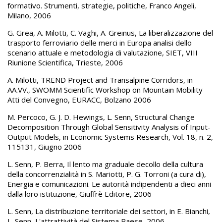
formativo. Strumenti, strategie, politiche, Franco Angeli,
Milano, 2006
G. Grea, A. Milotti, C. Vaghi, A. Greinus, La liberalizzazione del
trasporto ferroviario delle merci in Europa analisi dello
scenario attuale e metodologia di valutazione, SIET, VIII
Riunione Scientifica, Trieste, 2006
A. Milotti, TREND Project and Transalpine Corridors, in
AA.VV., SWOMM Scientific Workshop on Mountain Mobility
Atti del Convegno, EURACC, Bolzano 2006
M. Percoco, G. J. D. Hewings, L. Senn, Structural Change
Decomposition Through Global Sensitivity Analysis of Input-
Output Models, in Economic Systems Research, Vol. 18, n. 2,
115131, Giugno 2006
L. Senn, P. Berra, Il lento ma graduale decollo della cultura
della concorrenzialità in S. Mariotti, P. G. Torroni (a cura di),
Energia e comunicazioni. Le autorità indipendenti a dieci anni
dalla loro istituzione, Giuffrè Editore, 2006
L. Senn, La distribuzione territoriale dei settori, in E. Bianchi,
L. Senn, L'attrattività del Sistema Paese, 2006