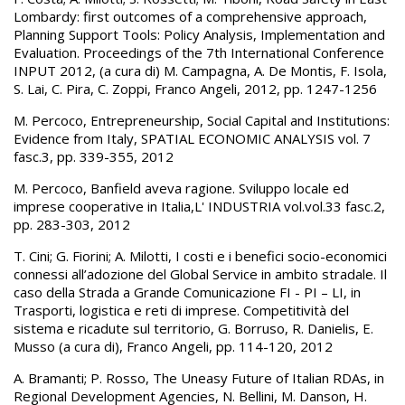
Lombardy: first outcomes of a comprehensive approach,
Planning Support Tools: Policy Analysis, Implementation and
Evaluation. Proceedings of the 7th International Conference
INPUT 2012, (a cura di) M. Campagna, A. De Montis, F. Isola,
S. Lai, C. Pira, C. Zoppi, Franco Angeli, 2012, pp. 1247-1256
M. Percoco, Entrepreneurship, Social Capital and Institutions:
Evidence from Italy, SPATIAL ECONOMIC ANALYSIS vol. 7
fasc.3, pp. 339-355, 2012
M. Percoco, Banfield aveva ragione. Sviluppo locale ed
imprese cooperative in Italia,L' INDUSTRIA vol.vol.33 fasc.2,
pp. 283-303, 2012
T. Cini; G. Fiorini; A. Milotti, I costi e i benefici socio-economici
connessi all’adozione del Global Service in ambito stradale. Il
caso della Strada a Grande Comunicazione FI - PI – LI, in
Trasporti, logistica e reti di imprese. Competitività del
sistema e ricadute sul territorio, G. Borruso, R. Danielis, E.
Musso (a cura di), Franco Angeli, pp. 114-120, 2012
A. Bramanti; P. Rosso, The Uneasy Future of Italian RDAs, in
Regional Development Agencies, N. Bellini, M. Danson, H.